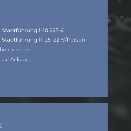
e Stadtführung 1-10 225 €
e Stadtführung 11-25 22 €/Person
hren sind frei.
 auf Anfrage
.
: