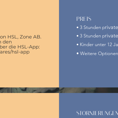
PREIS
3 Stunden
rivat
•
p
3 Stunden
rivat
•
p
von HSL, Zone AB.
an den
Kinder unter 12 Ja
•
er die HSL-App:
fares/hsl-app
• Weitere Optionen
STORNIERUNGEN