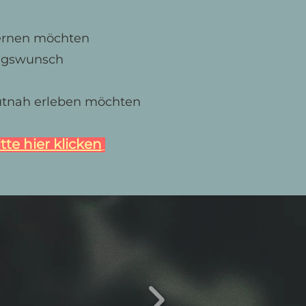
lernen möchten
ungswunsch
autnah erleben möchten
te hier klicken