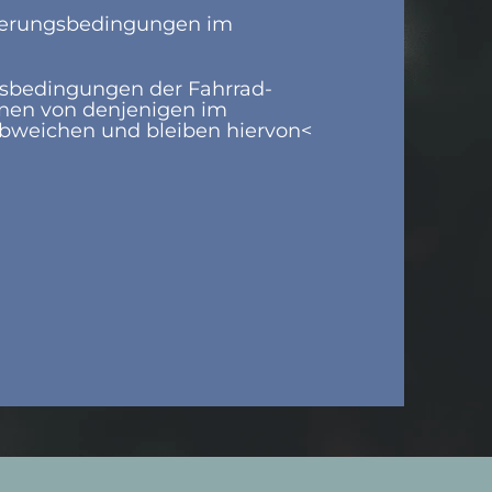
nierungsbedingungen im
gsbedingungen der Fahrrad-
en von denjenigen im
bweichen und bleiben hiervon<