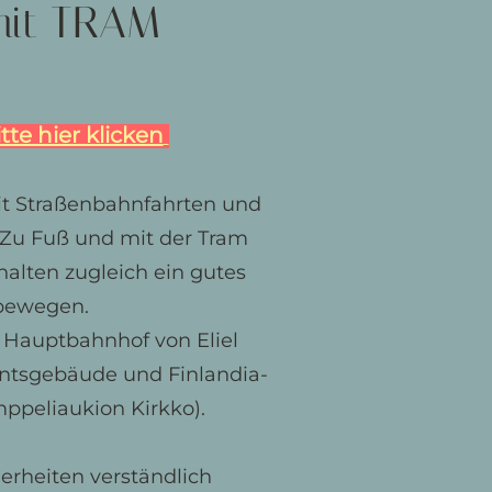
mit TRAM
itte hier klicken
it Straßenbahnfahrten und
 Zu Fuß und mit der Tram
alten zugleich ein gutes
 bewegen.
 Hauptbahnhof von Eliel
mentsgebäude und Finlandia-
ppeliaukion Kirkko).
erheiten verständlich