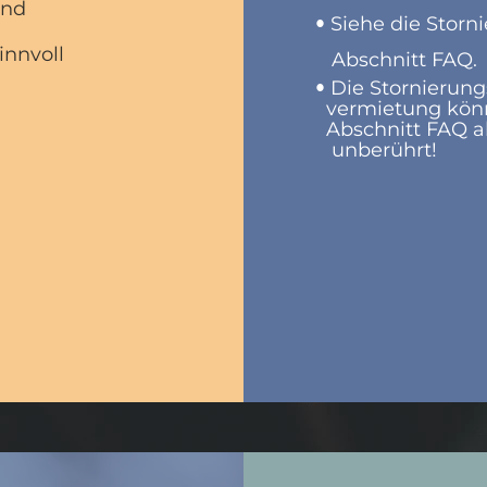
und
•
Siehe die Stor
innvoll
Abschnitt FAQ.
•
Die Stornierun
vermietung könn
Abschnitt FAQ a
unberührt!